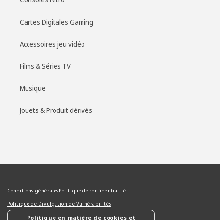
Cartes Digitales Gaming
Accessoires jeu vidéo
Films & Séries TV
Musique
Jouets & Produit dérivés
Moyens
de
Conditions générales
Politique de confidentialité
paiement
Politique de Divulgation de Vulnérabilités
Politique en matière de cookies et