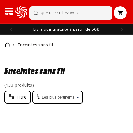
et
passer
au
Panier
Recherche
contenu
Livraison gratuite à partir de 50€
Enceintes sans fil
Home
Enceintes sans fil
(133 produits)
Filtre